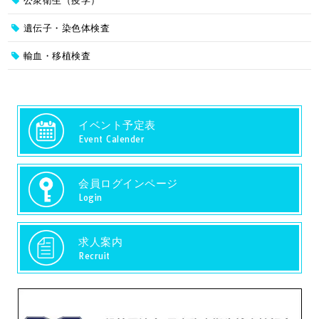
公衆衛生（疫学）
遺伝子・染色体検査
輸血・移植検査
イベント予定表
Event Calender
会員ログインページ
Login
求人案内
Recruit