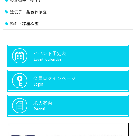
公衆衛生（疫学）
遺伝子・染色体検査
輸血・移植検査
イベント予定表
Event Calender
会員ログインページ
Login
求人案内
Recruit