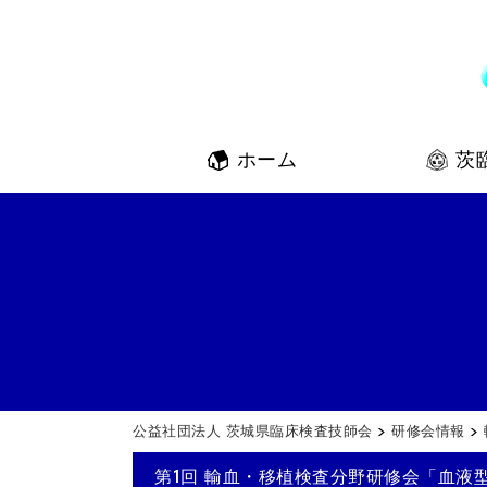
ホーム
茨
公益社団法人 茨城県臨床検査技師会
>
研修会情報
>
第1回 輸血・移植検査分野研修会「血液