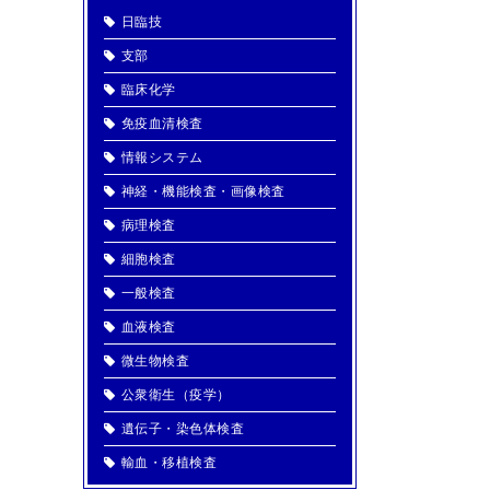
日臨技
支部
臨床化学
免疫血清検査
情報システム
神経・機能検査・画像検査
病理検査
細胞検査
一般検査
血液検査
微生物検査
公衆衛生（疫学）
遺伝子・染色体検査
輸血・移植検査