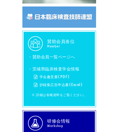
賛助会員各位
Member
・
賛助会員一覧ページへ
・茨城県臨床検査学会情報
学会趣意書(PDF)
抄録集広告申込書(Excel)
※ 詳細は各種資料をご覧ください。
研修会情報
Workshop