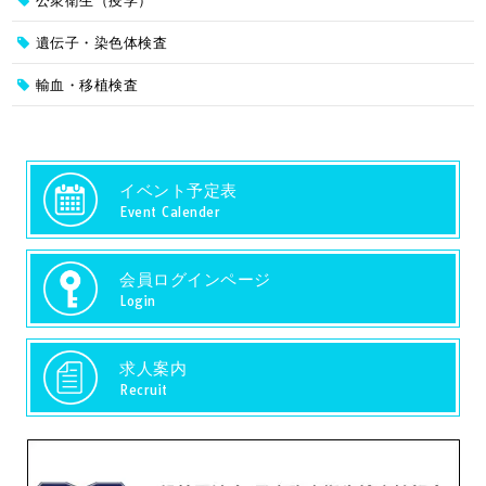
公衆衛生（疫学）
遺伝子・染色体検査
輸血・移植検査
イベント予定表
Event Calender
会員ログインページ
Login
求人案内
Recruit