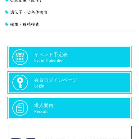
公衆衛生（疫学）
遺伝子・染色体検査
輸血・移植検査
イベント予定表
Event Calender
会員ログインページ
Login
求人案内
Recruit