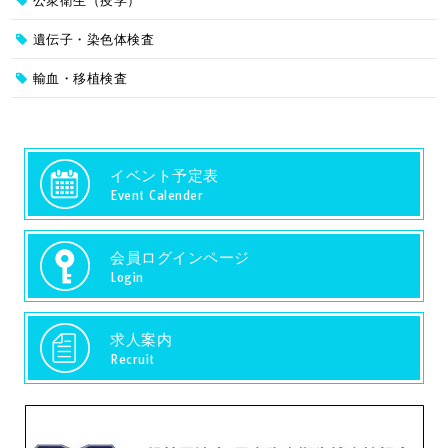
公衆衛生（疫学）
遺伝子・染色体検査
輸血・移植検査
イベント予定表
Event Calender
会員ログインページ
Login
求人案内
Recruit