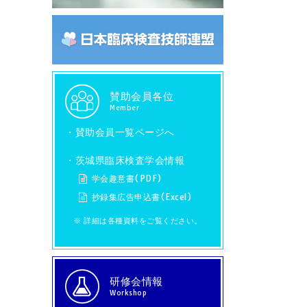
賛助会員各位
Member
・
賛助会員一覧ページへ
・茨城県臨床検査学会情報
学会趣意書(PDF)
抄録集広告申込書(Excel)
※ 詳細は各種資料をご覧ください。
研修会情報
Workshop