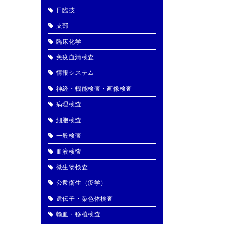
日臨技
支部
臨床化学
免疫血清検査
情報システム
神経・機能検査・画像検査
病理検査
細胞検査
一般検査
血液検査
微生物検査
公衆衛生（疫学）
遺伝子・染色体検査
輸血・移植検査