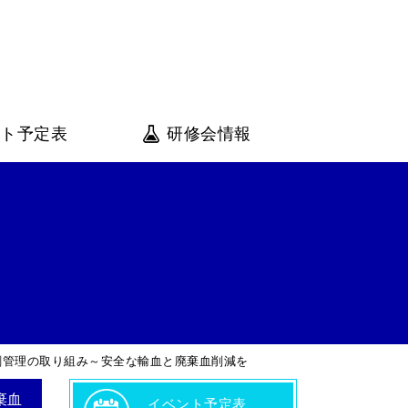
会
ント予定表
研修会情報
剤管理の取り組み～安全な輸血と廃棄血削減を
棄血
イベント予定表