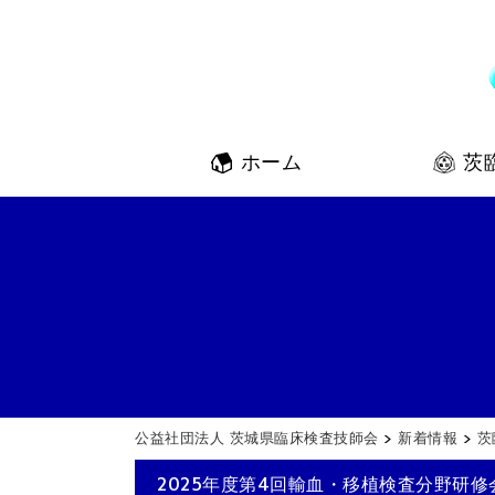
ホーム
茨
公益社団法人 茨城県臨床検査技師会
>
新着情報
>
茨
2025年度第4回輸血・移植検査分野研