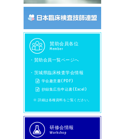
賛助会員各位
Member
・
賛助会員一覧ページへ
・茨城県臨床検査学会情報
学会趣意書(PDF)
抄録集広告申込書(Excel)
※ 詳細は各種資料をご覧ください。
研修会情報
Workshop