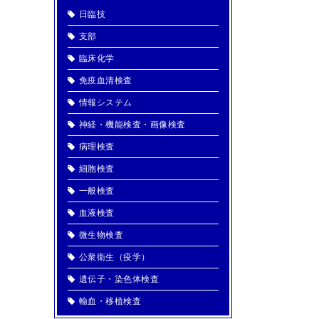
日臨技
支部
臨床化学
免疫血清検査
情報システム
神経・機能検査・画像検査
病理検査
細胞検査
一般検査
血液検査
微生物検査
公衆衛生（疫学）
遺伝子・染色体検査
輸血・移植検査