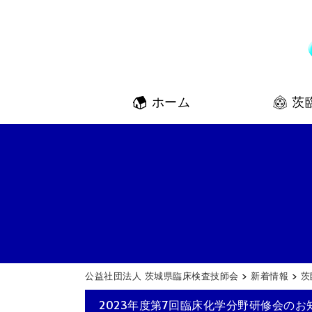
ホーム
茨
公益社団法人 茨城県臨床検査技師会
>
新着情報
>
茨
2023年度第7回臨床化学分野研修会のお知ら