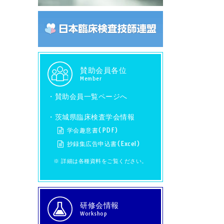
賛助会員各位
Member
・
賛助会員一覧ページへ
・茨城県臨床検査学会情報
学会趣意書(PDF)
抄録集広告申込書(Excel)
※ 詳細は各種資料をご覧ください。
研修会情報
Workshop