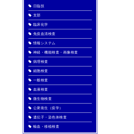
日臨技
支部
臨床化学
免疫血清検査
情報システム
神経・機能検査・画像検査
病理検査
細胞検査
一般検査
血液検査
微生物検査
公衆衛生（疫学）
遺伝子・染色体検査
輸血・移植検査