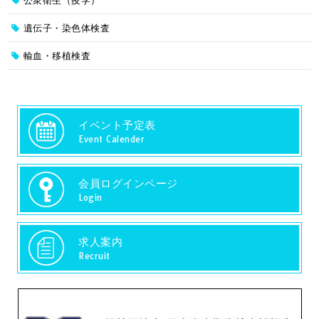
公衆衛生（疫学）
遺伝子・染色体検査
輸血・移植検査
イベント予定表
Event Calender
会員ログインページ
Login
求人案内
Recruit